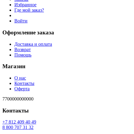
Избранное
Где мой заказ?
Войти
Оформление заказа
Доставка и оплата
Возврат
Помощь
Магазин
О нас
Контакты
Оферта
7700000000000
Контакты
94 04 904 218 7+
23 13 707 008 8