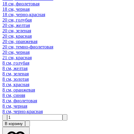
18 см, фиолетовая
18 см, черная
18 см, черно-красная
20 см, голубая
20 см, желтая
20 см, зеленая
20 см, красная
20 см, оранжевая
20 см, темно-фиолетовая
20 см, черная
21 см, красная
8 см, голубая
8 см, желтая
8 см, зеленая
8 см, золотая
8 см, красная
8 см, оранжевая
8 см, синяя
8 см, фиолетовая
8 см, черная
8 см, черно-красная
В корзину