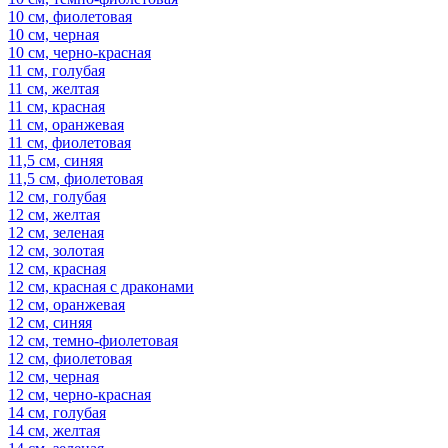
10 см, фиолетовая
10 см, черная
10 см, черно-красная
11 см, голубая
11 см, желтая
11 см, красная
11 см, оранжевая
11 см, фиолетовая
11,5 см, синяя
11,5 см, фиолетовая
12 см, голубая
12 см, желтая
12 см, зеленая
12 см, золотая
12 см, красная
12 см, красная с драконами
12 см, оранжевая
12 см, синяя
12 см, темно-фиолетовая
12 см, фиолетовая
12 см, черная
12 см, черно-красная
14 см, голубая
14 см, желтая