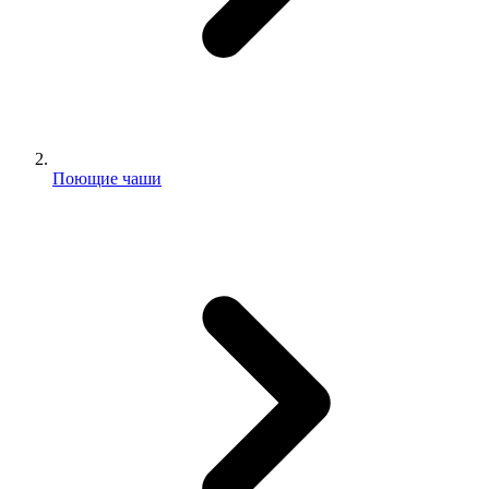
Поющие чаши