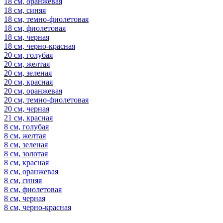
18 см, оранжевая
18 см, синяя
18 см, темно-фиолетовая
18 см, фиолетовая
18 см, черная
18 см, черно-красная
20 см, голубая
20 см, желтая
20 см, зеленая
20 см, красная
20 см, оранжевая
20 см, темно-фиолетовая
20 см, черная
21 см, красная
8 см, голубая
8 см, желтая
8 см, зеленая
8 см, золотая
8 см, красная
8 см, оранжевая
8 см, синяя
8 см, фиолетовая
8 см, черная
8 см, черно-красная