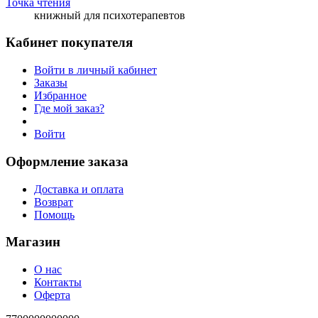
Точка чтения
книжный для психотерапевтов
Кабинет покупателя
Войти в личный кабинет
Заказы
Избранное
Где мой заказ?
Войти
Оформление заказа
Доставка и оплата
Возврат
Помощь
Магазин
О нас
Контакты
Оферта