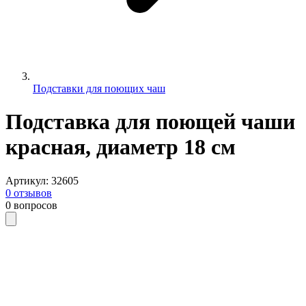
Подставки для поющих чаш
Подставка для поющей чаши
красная, диаметр 18 см
Артикул
:
32605
0
отзывов
0
вопросов