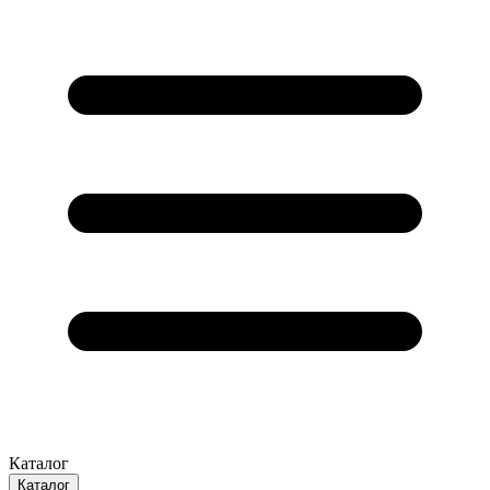
Каталог
Каталог