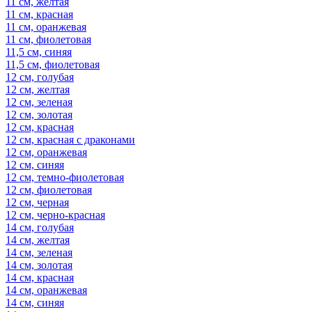
11 см, желтая
11 см, красная
11 см, оранжевая
11 см, фиолетовая
11,5 см, синяя
11,5 см, фиолетовая
12 см, голубая
12 см, желтая
12 см, зеленая
12 см, золотая
12 см, красная
12 см, красная с драконами
12 см, оранжевая
12 см, синяя
12 см, темно-фиолетовая
12 см, фиолетовая
12 см, черная
12 см, черно-красная
14 см, голубая
14 см, желтая
14 см, зеленая
14 см, золотая
14 см, красная
14 см, оранжевая
14 см, синяя