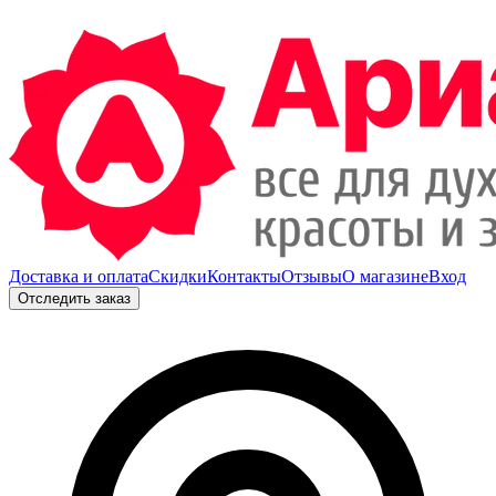
Доставка и оплата
Скидки
Контакты
Отзывы
О магазине
Вход
Отследить заказ