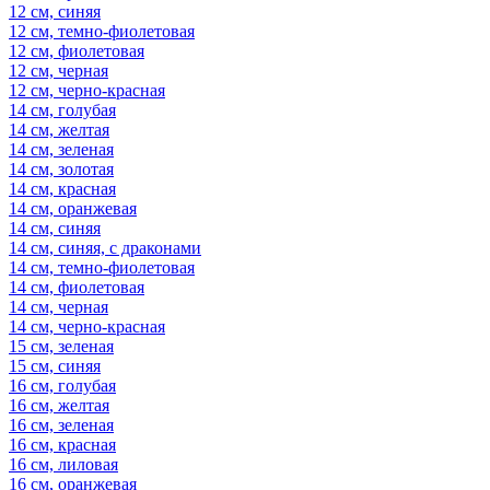
12 см, синяя
12 см, темно-фиолетовая
12 см, фиолетовая
12 см, черная
12 см, черно-красная
14 см, голубая
14 см, желтая
14 см, зеленая
14 см, золотая
14 см, красная
14 см, оранжевая
14 см, синяя
14 см, синяя, с драконами
14 см, темно-фиолетовая
14 см, фиолетовая
14 см, черная
14 см, черно-красная
15 см, зеленая
15 см, синяя
16 см, голубая
16 см, желтая
16 см, зеленая
16 см, красная
16 см, лиловая
16 см, оранжевая