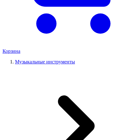
Корзина
Музыкальные инструменты