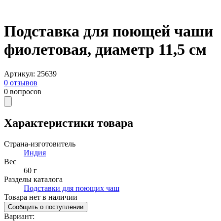
Подставка для поющей чаши
фиолетовая, диаметр 11,5 см
Артикул
:
25639
0
отзывов
0
вопросов
Характеристики товара
Страна-изготовитель
Индия
Вес
60 г
Разделы каталога
Подставки для поющих чаш
Товара нет в наличии
Сообщить о поступлении
Вариант
: