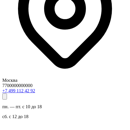
Москва
7700000000000
29 24 211 994 7+
пн. — пт. с 10 до 18
сб. с 12 до 18