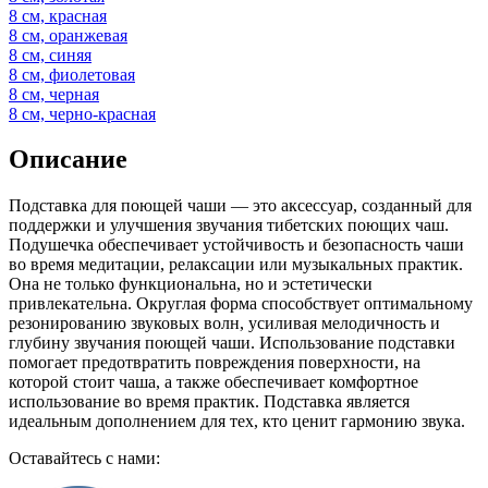
8 см, красная
8 см, оранжевая
8 см, синяя
8 см, фиолетовая
8 см, черная
8 см, черно-красная
Описание
Подставка для поющей чаши — это аксессуар, созданный для
поддержки и улучшения звучания тибетских поющих чаш.
Подушечка обеспечивает устойчивость и безопасность чаши
во время медитации, релаксации или музыкальных практик.
Она не только функциональна, но и эстетически
привлекательна. Округлая форма способствует оптимальному
резонированию звуковых волн, усиливая мелодичность и
глубину звучания поющей чаши. Использование подставки
помогает предотвратить повреждения поверхности, на
которой стоит чаша, а также обеспечивает комфортное
использование во время практик. Подставка является
идеальным дополнением для тех, кто ценит гармонию звука.
Оставайтесь с нами: