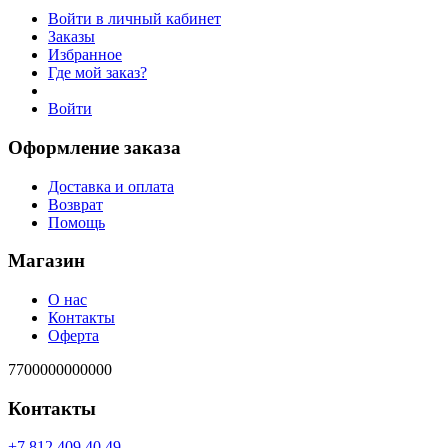
Войти в личный кабинет
Заказы
Избранное
Где мой заказ?
Войти
Оформление заказа
Доставка и оплата
Возврат
Помощь
Магазин
О нас
Контакты
Оферта
7700000000000
Контакты
94 04 904 218 7+