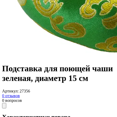
Подставка для поющей чаши
зеленая, диаметр 15 см
Артикул
:
27356
0
отзывов
0
вопросов
Характеристики товара