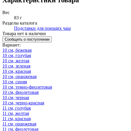
Вес
83 г
Разделы каталога
Подставки для поющих чаш
Товара нет в наличии
Сообщить о поступлении
Вариант
:
10 см, бежевая
10 см, голубая
10 см, желтая
10 см, зеленая
10 см, красная
10 см, оранжевая
10 см, синяя
10 см, темно-фиолетовая
10 см, фиолетовая
10 см, черная
10 см, черно-красная
11 см, голубая
11 см, желтая
11 см, красная
11 см, оранжевая
11 см, фиолетовая