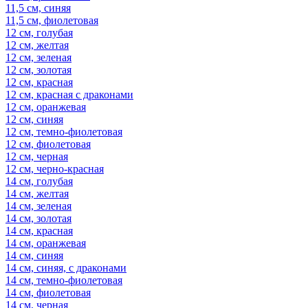
11,5 см, синяя
11,5 см, фиолетовая
12 см, голубая
12 см, желтая
12 см, зеленая
12 см, золотая
12 см, красная
12 см, красная с драконами
12 см, оранжевая
12 см, синяя
12 см, темно-фиолетовая
12 см, фиолетовая
12 см, черная
12 см, черно-красная
14 см, голубая
14 см, желтая
14 см, зеленая
14 см, золотая
14 см, красная
14 см, оранжевая
14 см, синяя
14 см, синяя, с драконами
14 см, темно-фиолетовая
14 см, фиолетовая
14 см, черная