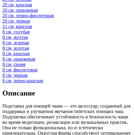
20 см, красная
20 см, оранжевая
20 см, темно-фиолетовая
20 см, черная
21 см, красная
8 см, голубая
8 см, желтая
8 см, зеленая
8 см, золотая
8 см, красная
8 см, оранжевая
8 см, синяя
8 см, фиолетовая
8 см, черная
8 см, черно-красная
Описание
Подставка для поющей чаши — это аксессуар, созданный для
поддержки и улучшения звучания тибетских поющих чаш.
Подушечка обеспечивает устойчивость и безопасность чаши
во время медитации, релаксации или музыкальных практик.
Она не только функциональна, но и эстетически
привлекательна. Округлая форма способствует оптимальному