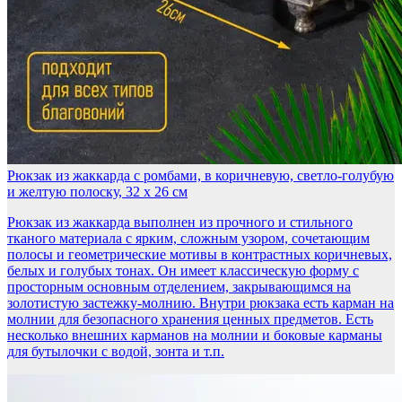
Рюкзак из жаккарда с ромбами, в коричневую, светло-голубую
и желтую полоску, 32 x 26 см
Рюкзак из жаккарда выполнен из прочного и стильного
тканого материала с ярким, сложным узором, сочетающим
полосы и геометрические мотивы в контрастных коричневых,
белых и голубых тонах. Он имеет классическую форму с
просторным основным отделением, закрывающимся на
золотистую застежку-молнию. Внутри рюкзака есть карман на
молнии для безопасного хранения ценных предметов. Есть
несколько внешних карманов на молнии и боковые карманы
для бутылочки с водой, зонта и т.п.