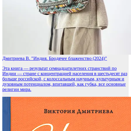
Дмитриева В. "Индия. Бродячее блаженство (2024)"
​Эта книга — результат семнадцатилетних странствий по
Индии — стране с концентрацией населения в шестьдесят раз
больше российской, с колоссальным научным, культурным и
духовным потенциалом, впитавшей, как губка, все основные
религии мира.