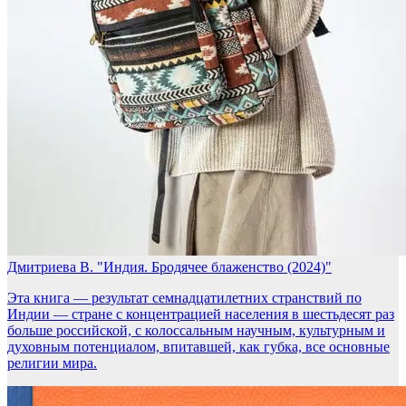
Дмитриева В. "Индия. Бродячее блаженство (2024)"
​Эта книга — результат семнадцатилетних странствий по
Индии — стране с концентрацией населения в шестьдесят раз
больше российской, с колоссальным научным, культурным и
духовным потенциалом, впитавшей, как губка, все основные
религии мира.