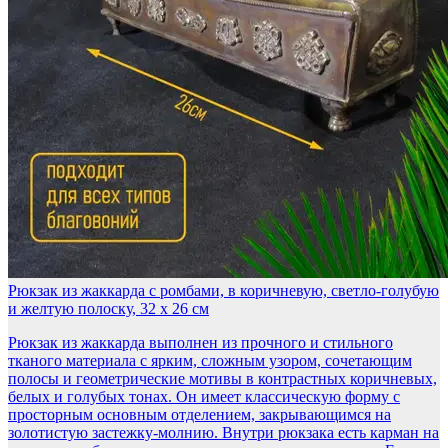
Рюкзак из жаккарда с ромбами, в коричневую, светло-голубую
и желтую полоску, 32 x 26 см
Рюкзак из жаккарда выполнен из прочного и стильного
тканого материала с ярким, сложным узором, сочетающим
полосы и геометрические мотивы в контрастных коричневых,
белых и голубых тонах. Он имеет классическую форму с
просторным основным отделением, закрывающимся на
золотистую застежку-молнию. Внутри рюкзака есть карман на